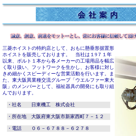
三菱ホイストの特約店として、おもに懸垂形据置形
ホイストを販売しております。 当社は１9７１年
以来、ボルト１本から各メーカーの工場用品を幅広
く取り扱い、フットワークを生かし、お客様に対し
きめ細かくスピーディーな営業活動を行います。ま
た、東大阪異業種交流グループ「ウエルファー東大
阪」のメンバーとして、福祉器具の開発にも取り組
んでおります。
・社名
日東機工 株式会社
・所在地
大阪府東大阪市新家西町７－１２
・電話
０６－６７８８－６２７８